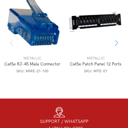
METALLIC
METALLIC
Cat5e RJ-45 Male Connector
Cat5e Patch Panel 12 Ports
SKU:
MME-21-100
SKU:
MPE-01
SUPPORT / WHATSAPP