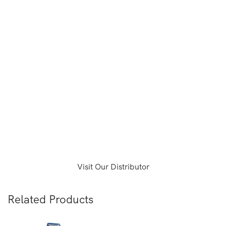
ópticas, y cómo el mundo se comunica a un ritmo
increíble hacia las redes de próxima generación (FTTx y
5G). Con ingeniería superior, diseños de productos,
fabricación de calidad y servicios confiables, nuestro
talentoso equipo se enorgullece de proporcionar
excelencia en ingeniería que continúa impulsando la
funcionalidad y la operación simplificada con
productividad mejorada en eléctricas, de
telecomunicaciones, de comunicación de datos y en una
diversidad de aplicaciones tecnológicas.
Patch Panel Cat 5e
Visit Our Distributor
Related Products