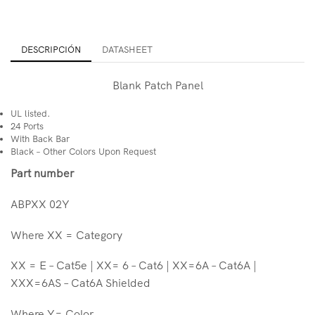
DESCRIPCIÓN
DATASHEET
Blank Patch Panel
UL listed.
24 Ports
With Back Bar
Black – Other Colors Upon Request
Part number
ABPXX 02Y
Where XX = Category
XX = E – Cat5e | XX= 6 – Cat6 | XX=6A – Cat6A |
XXX=6AS – Cat6A Shielded
Where Y= Color